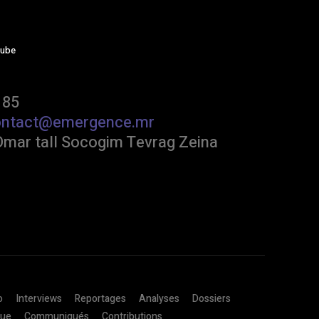
tube
 85
ontact@emergence.mr
Omar tall Socogim Tevrag Zeina
o
Interviews
Reportages
Analyses
Dossiers
que
Communiqués
Contributions