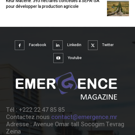
Keur Macène: 393 hectares concédés à SEPA-SA
pour développer la production agricole
Facebook
Linkedin
Twitter
Youtube
Tél : +222 22 47 85 85
Contactez nous
contact@emergence.mr
Adresse : Avenue Omar tall Socogim Tevrag
Zeina