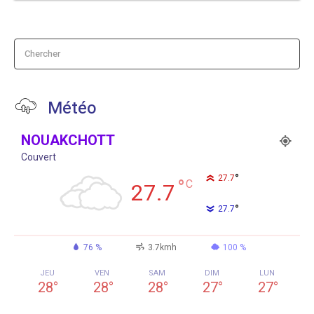
Chercher
Météo
NOUAKCHOTT
Couvert
°
27.7
°
C
27.7
°
27.7
76 %
3.7kmh
100 %
JEU
VEN
SAM
DIM
LUN
28
°
28
°
28
°
27
°
27
°