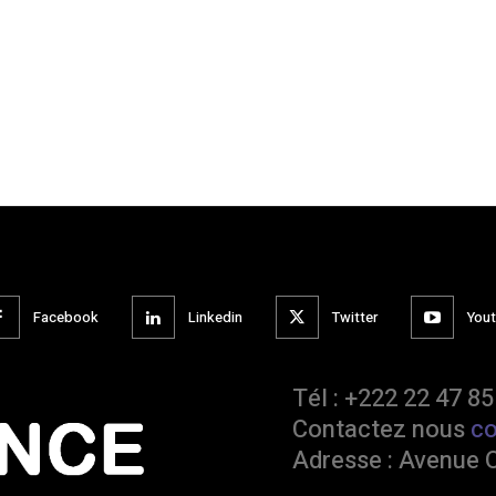
Facebook
Linkedin
Twitter
You
Tél : +222 22 47 85
Contactez nous
c
Adresse : Avenue 