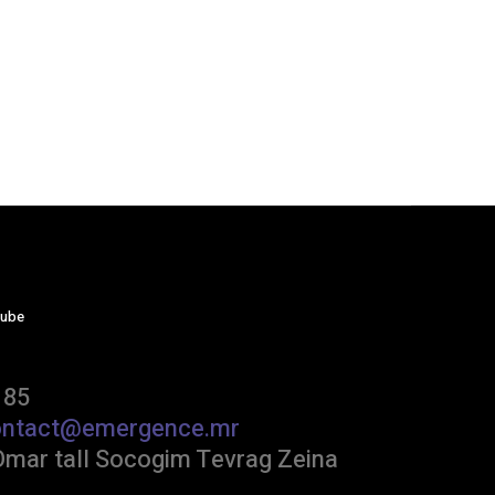
tube
 85
ontact@emergence.mr
Omar tall Socogim Tevrag Zeina