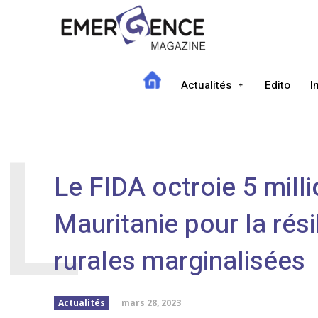
Actualités
Edito
I
L
Le FIDA octroie 5 milli
Mauritanie pour la rés
rurales marginalisées
mars 28, 2023
Actualités