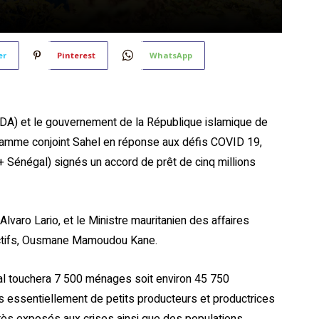
er
Pinterest
WhatsApp
IDA) et le gouvernement de la République islamique de
gramme conjoint Sahel en réponse aux défis COVID 19,
 Sénégal) signés un accord de prêt de cinq millions
varo Lario, et le Ministre mauritanien des affaires
uctifs, Ousmane Mamoudou Kane.
l touchera 7 500 ménages soit environ 45 750
 essentiellement de petits producteurs et productrices
rès exposés aux crises ainsi que des populations