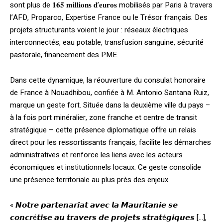
sont plus de 𝟏𝟔𝟓 𝐦𝐢𝐥𝐥𝐢𝐨𝐧𝐬 𝐝’𝐞𝐮𝐫𝐨𝐬 mobilisés par Paris à travers
l’AFD, Proparco, Expertise France ou le Trésor français. Des
projets structurants voient le jour : réseaux électriques
interconnectés, eau potable, transfusion sanguine, sécurité
pastorale, financement des PME.
Dans cette dynamique, la réouverture du consulat honoraire
de France à Nouadhibou, confiée à M. Antonio Santana Ruiz,
marque un geste fort. Située dans la deuxième ville du pays –
à la fois port minéralier, zone franche et centre de transit
stratégique – cette présence diplomatique offre un relais
direct pour les ressortissants français, facilite les démarches
administratives et renforce les liens avec les acteurs
économiques et institutionnels locaux. Ce geste consolide
une présence territoriale au plus près des enjeux.
« 𝙉𝙤𝙩𝙧𝙚 𝙥𝙖𝙧𝙩𝙚𝙣𝙖𝙧𝙞𝙖𝙩 𝙖𝙫𝙚𝙘 𝙡𝙖 𝙈𝙖𝙪𝙧𝙞𝙩𝙖𝙣𝙞𝙚 𝙨𝙚
𝙘𝙤𝙣𝙘𝙧é𝙩𝙞𝙨𝙚 𝙖𝙪 𝙩𝙧𝙖𝙫𝙚𝙧𝙨 𝙙𝙚 𝙥𝙧𝙤𝙟𝙚𝙩𝙨 𝙨𝙩𝙧𝙖𝙩é𝙜𝙞𝙦𝙪𝙚𝙨 […],