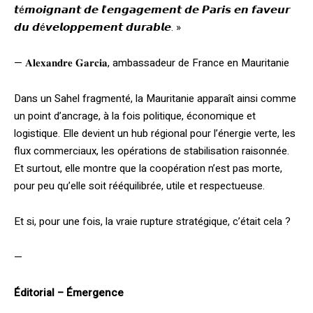
𝙩é𝙢𝙤𝙞𝙜𝙣𝙖𝙣𝙩 𝙙𝙚 𝙡’𝙚𝙣𝙜𝙖𝙜𝙚𝙢𝙚𝙣𝙩 𝙙𝙚 𝙋𝙖𝙧𝙞𝙨 𝙚𝙣 𝙛𝙖𝙫𝙚𝙪𝙧
𝙙𝙪 𝙙é𝙫𝙚𝙡𝙤𝙥𝙥𝙚𝙢𝙚𝙣𝙩 𝙙𝙪𝙧𝙖𝙗𝙡𝙚. »
— 𝐀𝐥𝐞𝐱𝐚𝐧𝐝𝐫𝐞 𝐆𝐚𝐫𝐜𝐢𝐚, ambassadeur de France en Mauritanie
Dans un Sahel fragmenté, la Mauritanie apparaît ainsi comme
un point d’ancrage, à la fois politique, économique et
logistique. Elle devient un hub régional pour l’énergie verte, les
flux commerciaux, les opérations de stabilisation raisonnée.
Et surtout, elle montre que la coopération n’est pas morte,
pour peu qu’elle soit rééquilibrée, utile et respectueuse.
Et si, pour une fois, la vraie rupture stratégique, c’était cela ?
—
Éditorial – Émergence