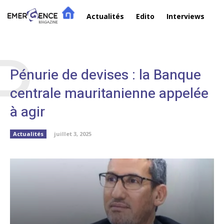
Actualités
Edito
Interviews
R
P
Pénurie de devises : la Banque
centrale mauritanienne appelée
à agir
Actualités
juillet 3, 2025