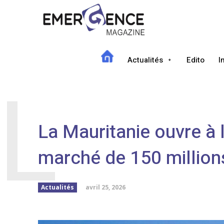
Actualités
Edito
I
L
La Mauritanie ouvre à l
marché de 150 millio
avril 25, 2026
Actualités