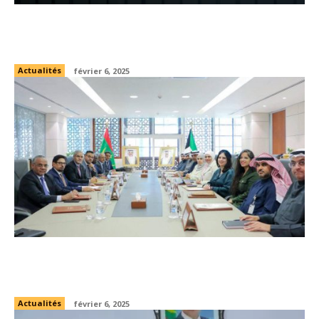
L’ATIDI Accélère son Expansion en Afrique :
la Mauritanie, un Nouveau Marché Clé
Actualités
février 6, 2025
Mauritanie-Koweït : Renforcement du
partenariat économique et financier
Actualités
février 6, 2025