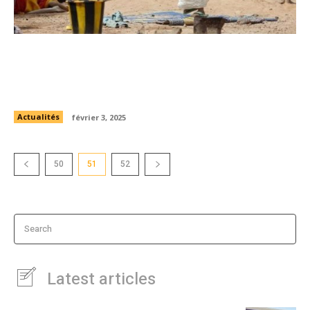
Réfugiés maliens en Mauritanie : un plan de
réponse en difficulté face à un déficit de 78
millions de dollars
Actualités
février 3, 2025
50
51
52
Search
Latest articles