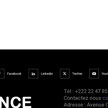
Facebook
Linkedin
Twitter
You
Tél : +222 22 47 85
Contactez nous
c
Adresse : Avenue 