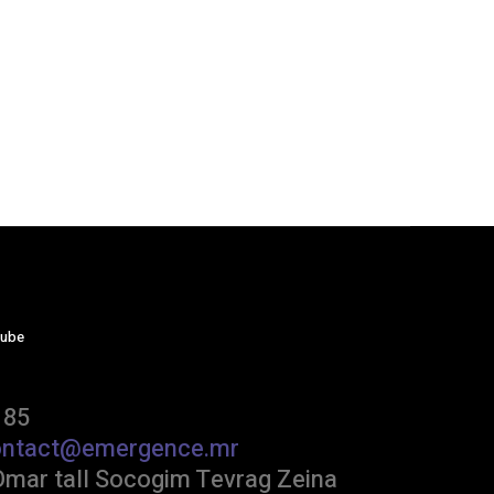
tube
 85
ontact@emergence.mr
Omar tall Socogim Tevrag Zeina