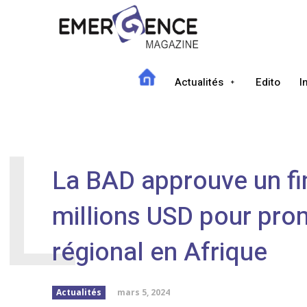
Actualités
Edito
I
L
La BAD approuve un f
millions USD pour pr
régional en Afrique
mars 5, 2024
Actualités